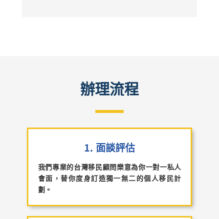
持有台灣居留證但暫時未取得台灣國籍的香港/澳門
連續居留滿一年，該年出境次數不超過三十天
配偶
人，只須在台灣居住連續居住滿 6個月以上，該6個
連續居留滿二年且每年在臺灣地區居住二百七十
未成年子女(未滿20周歲)
月離境次數不超過一次及天數不超過三十天也能申
日以上
請全民健保計劃。
提供營運期間
財務報名簽證(財簽)
辦理流程
1. 面談評估
我們專業的
台灣移民顧問
樂意為你一對一私人
會面，替你度身訂造獨一無二的個人移民計
劃。