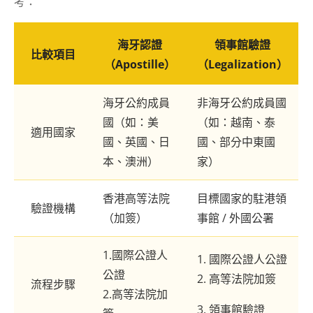
考：
海牙認證
領事館驗證
比較項目
（Apostille）
（Legalization）
海牙公約成員
非海牙公約成員國
國（如：美
（如：越南、泰
適用國家
國、英國、日
國、部分中東國
本、澳洲）
家）
香港高等法院
目標國家的駐港領
驗證機構
（加簽）
事館 / 外國公署
1.國際公證人
1. 國際公證人公證
公證
2. 高等法院加簽
流程步驟
2.高等法院加
3. 領事館驗證